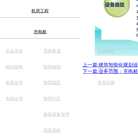
机房工程
关于我们
解决方案
新闻资讯
充电桩
企业文化
系统集成
公司动态
上一篇:建筑智能化规划
组织架构
智慧校园
业内资讯
下一篇:业务范围：充电
资质证书
智慧园区
常见问题
专利证书
智慧社区
建筑设备管理
,All rights reserved 粤ICP备13033243号-1
安防系统