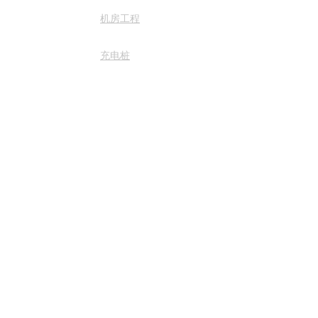
雁田天安数码城S2栋1201号
机房工程
充电桩