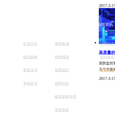
2017-3-1
关于我们
解决方案
新闻资讯
企业文化
系统集成
公司动态
高质量
组织架构
智慧校园
业内资讯
安防监控
几个方面
资质证书
智慧园区
常见问题
2017-3-1
专利证书
智慧社区
建筑设备管理
.szluke.com,All rights reserved 粤ICP备13033243号-1
安防系统