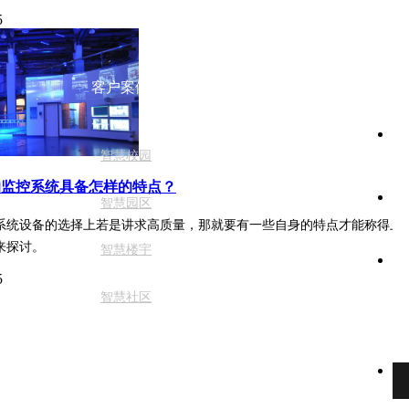
5
在
客户案例
姓
智慧校园
的监控系统具备怎样的特点？
电
智慧园区
系统设备的选择上若是讲求高质量，那就要有一些自身的特点才能称得上
来探讨。
智慧楼宇
内
5
智慧社区